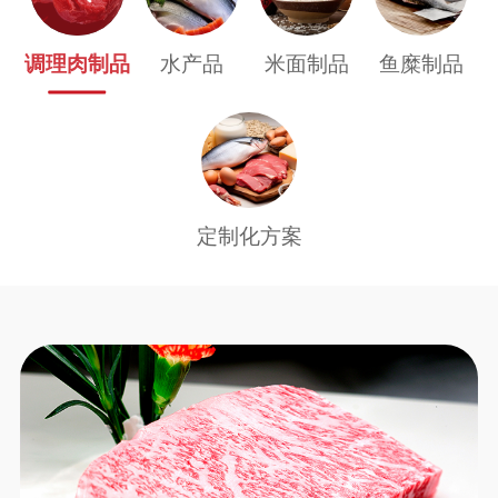
调理肉制品
水产品
米面制品
鱼糜制品
定制化方案